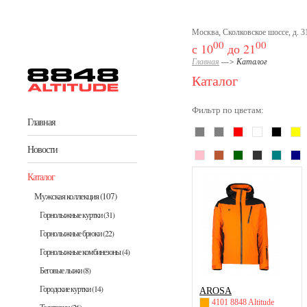
Перейти к основному содержанию
Москва, Сколковское шоссе, д. 31
00
00
с 10
до 21
Главная
—> Каталог
Каталог
Фильтр по цветам:
Главная
Новости
green
grey
dive
Каталог
Мужская коллекция
(107)
Горнолыжные куртки
(31)
Горнолыжные брюки
(22)
Горнолыжные комбинезоны
(4)
Беговые лыжи
(8)
Городские куртки
(14)
AROSA
4101 8848 Altitude