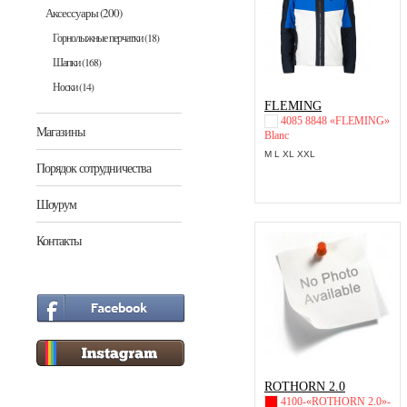
Аксессуары
(200)
Горнолыжные перчатки
(18)
Шапки
(168)
Носки
(14)
FLEMING
4085 8848 «FLEMING»
Магазины
Blanc
M L XL XXL
Порядок сотрудничества
Шоурум
Контакты
ROTHORN 2.0
4100-«ROTHORN 2.0»-