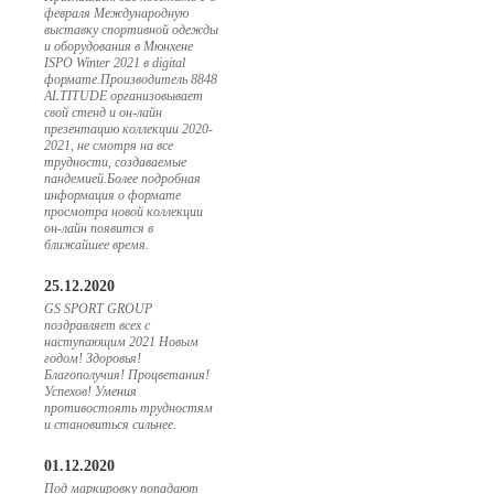
февраля Международную
выставку спортивной одежды
и оборудования в Мюнхене
ISPO Winter 2021 в digital
формате.Производитель 8848
ALTITUDE организовывает
свой стенд и он-лайн
презентацию коллекции 2020-
2021, не смотря на все
трудности, создаваемые
пандемией.Более подробная
информация о формате
просмотра новой коллекции
он-лайн появится в
ближайшее время.
25.12.2020
GS SPORT GROUP
поздравляет всех с
наступающим 2021 Новым
годом! Здоровья!
Благополучия! Процветания!
Успехов! Умения
противостоять трудностям
и становиться сильнее.
01.12.2020
Под маркировку попадают