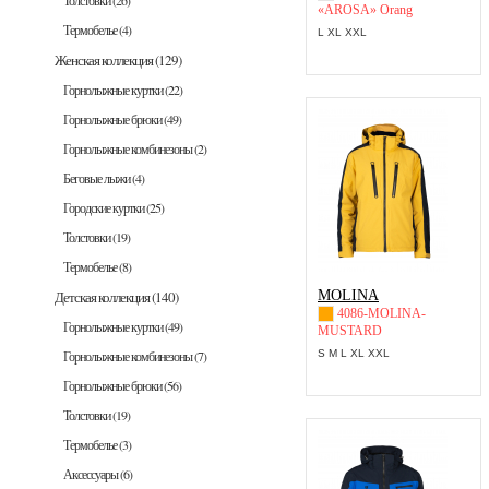
Толстовки
(26)
«AROSA» Orang
Термобелье
(4)
L XL XXL
Женская коллекция
(129)
Горнолыжные куртки
(22)
Горнолыжные брюки
(49)
Горнолыжные комбинезоны
(2)
Беговые лыжи
(4)
Городские куртки
(25)
Толстовки
(19)
Термобелье
(8)
MOLINA
Детская коллекция
(140)
4086-MOLINA-
Горнолыжные куртки
(49)
MUSTARD
Горнолыжные комбинезоны
(7)
S M L XL XXL
Горнолыжные брюки
(56)
Толстовки
(19)
Термобелье
(3)
Аксессуары
(6)