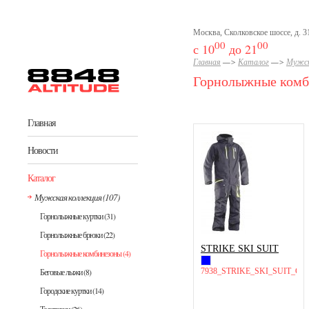
Перейти к основному содержанию
Москва, Сколковское шоссе, д. 31
00
00
с 10
до 21
Главная
—>
Каталог
—>
Мужск
Горнолыжные комб
Главная
Новости
Каталог
Мужская коллекция
(107)
Горнолыжные куртки
(31)
Горнолыжные брюки
(22)
STRIKE SKI SUIT
Горнолыжные комбинезоны
(4)
7938_STRIKE_SKI_SUIT_C
Беговые лыжи
(8)
Городские куртки
(14)