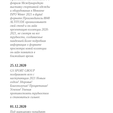
февраля Международную
выставку спортивной одежды
и оборудования в Мюнхене
ISPO Winter 2021 в digital
формате.Производитель 8848
ALTITUDE организовывает
свой стенд и он-лайн
презентацию коллекции 2020-
2021, не смотря на все
трудности, создаваемые
пандемией.Более подробная
информация о формате
просмотра новой коллекции
он-лайн появится в
ближайшее время.
25.12.2020
GS SPORT GROUP
поздравляет всех с
наступающим 2021 Новым
годом! Здоровья!
Благополучия! Процветания!
Успехов! Умения
противостоять трудностям
и становиться сильнее.
01.12.2020
Под маркировку попадают