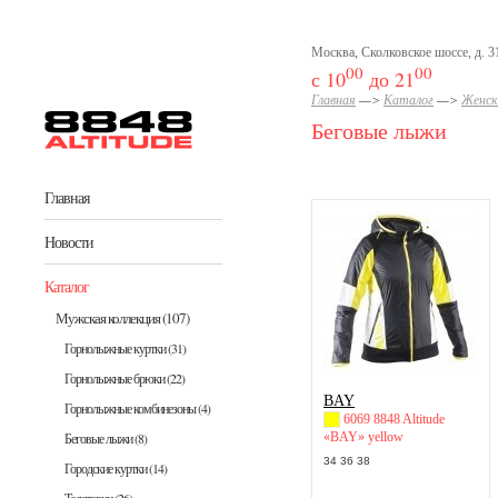
Перейти к основному содержанию
Москва, Сколковское шоссе, д. 31
00
00
с 10
до 21
Главная
—>
Каталог
—>
Женск
Беговые лыжи
Главная
Новости
Каталог
Мужская коллекция
(107)
Горнолыжные куртки
(31)
Горнолыжные брюки
(22)
BAY
Горнолыжные комбинезоны
(4)
6069 8848 Altitude
«BAY» yellow
Беговые лыжи
(8)
34 36 38
Городские куртки
(14)