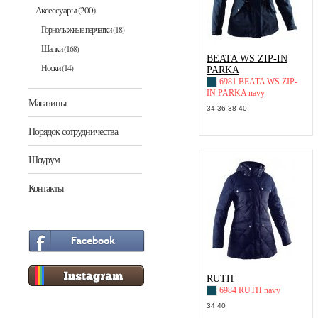
Аксессуары
(200)
Горнолыжные перчатки
(18)
Шапки
(168)
BEATA WS ZIP-IN
Носки
(14)
PARKA
6981 BEATA WS ZIP-
IN PARKA navy
Магазины
34 36 38 40
Порядок сотрудничества
Шоурум
Контакты
RUTH
6984 RUTH navy
34 40