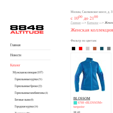
Перейти к основному содержанию
Москва, Сколковское шоссе, д. 31
00
00
с 10
до 21
Главная
—>
Каталог
—> Женска
Женская коллекция
Фильтр по цветам:
Главная
Новости
Каталог
Мужская коллекция
(107)
Горнолыжные куртки
(31)
Горнолыжные брюки
(22)
Горнолыжные комбинезоны
(4)
BLOSSOM
Беговые лыжи
(8)
6769 «BLOSSOM»
Городские куртки
(14)
turquoise
38 40