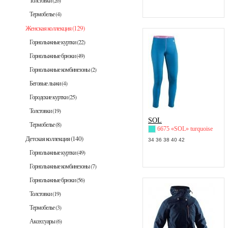
Толстовки
(26)
Термобелье
(4)
Женская коллекция
(129)
Горнолыжные куртки
(22)
Горнолыжные брюки
(49)
Горнолыжные комбинезоны
(2)
Беговые лыжи
(4)
Городские куртки
(25)
Толстовки
(19)
SOL
Термобелье
(8)
6675 «SOL» turquoise
Детская коллекция
(140)
34 36 38 40 42
Горнолыжные куртки
(49)
Горнолыжные комбинезоны
(7)
Горнолыжные брюки
(56)
Толстовки
(19)
Термобелье
(3)
Аксессуары
(6)