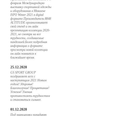
февраля Международную
выставку спортивной одежды
и оборудования в Мюнхене
ISPO Winter 2021 в digital
формате.Производитель 8848
ALTITUDE организовывает
свой стенд и он-лайн
презентацию коллекции 2020-
2021, не смотря на все
трудности, создаваемые
пандемией.Более подробная
информация о формате
просмотра новой коллекции
он-лайн появится в
ближайшее время.
25.12.2020
GS SPORT GROUP
поздравляет всех с
наступающим 2021 Новым
годом! Здоровья!
Благополучия! Процветания!
Успехов! Умения
противостоять трудностям
и становиться сильнее.
01.12.2020
Под маркировку попадают