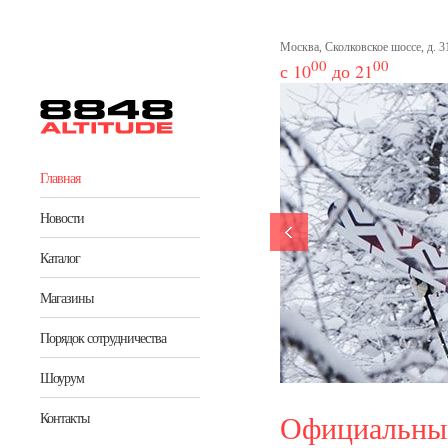
Перейти к основному содержанию
Москва, Сколковское шоссе, д. 31
00
00
с 10
до 21
Главная
Новости
Каталог
Магазины
Порядок сотрудничества
Шоурум
Официальный
Контакты