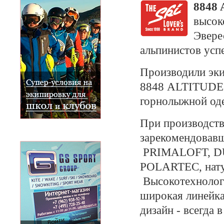
8848
высок
Эвере
альпинистов усп
Производили эки
8848 ALTITUDE. 
горнолыжной оде
При производств
зарекомендовав
PRIMALOFT, D
POLARTEC, нату
Высокотехнологи
широкая линейка
дизайн - всегда 