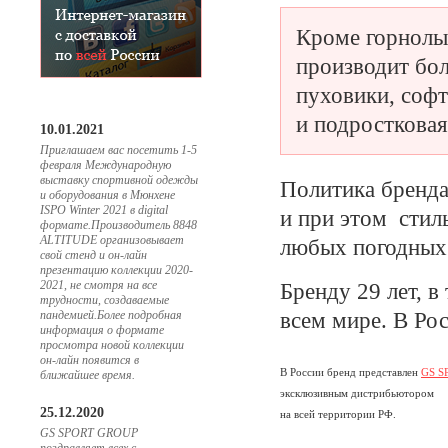
Кроме горнол
производит бо
пуховики, софт
и подростковая
10.01.2021
Приглашаем вас посетить 1-5
февраля Международную
выставку спортивной одежды
Политика бренда
и оборудования в Мюнхене
ISPO Winter 2021 в digital
и при этом стил
формате.Производитель 8848
ALTITUDE организовывает
любых погодных
свой стенд и он-лайн
презентацию коллекции 2020-
2021, не смотря на все
Бренду 29 лет, в
трудности, создаваемые
пандемией.Более подробная
всем мире. В Ро
информация о формате
просмотра новой коллекции
он-лайн появится в
В России бренд представлен
GS S
ближайшее время.
эксклюзивным дистрибьютором
25.12.2020
на всей территории РФ.
GS SPORT GROUP