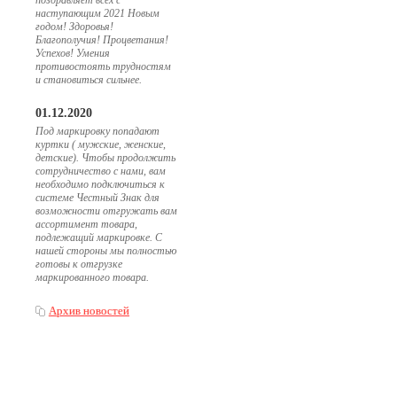
поздравляет всех с
наступающим 2021 Новым
годом! Здоровья!
Благополучия! Процветания!
Успехов! Умения
противостоять трудностям
и становиться сильнее.
01.12.2020
Под маркировку попадают
куртки ( мужские, женские,
детские). Чтобы продолжить
сотрудничество с нами, вам
необходимо подключиться к
системе Честный Знак для
возможности отгружать вам
ассортимент товара,
подлежащий маркировке. С
нашей стороны мы полностью
готовы к отгрузке
маркированного товара.
Архив новостей