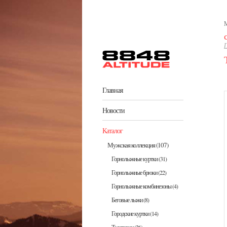
Перейти к основному содержанию
М
Г
Главная
Новости
Каталог
Мужская коллекция
(107)
Горнолыжные куртки
(31)
Горнолыжные брюки
(22)
Горнолыжные комбинезоны
(4)
Беговые лыжи
(8)
Городские куртки
(14)