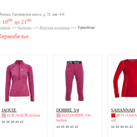
осква, Сколковское шоссе, д. 31, пав. 4-6
00
00
с 10
до 21
лавная
—>
Каталог
—>
Женская коллекция
—> Термобелье
Термобелье
JAQUIE
DOBBIE 3/4
SAHANNAH
6138 JAQUIE fuchsia
6137 DOBBIE 3/4»
6674 «SAH
fuchsia
red
34 36 38 40 42
34 36 38 40 42
34 36 38 40 42