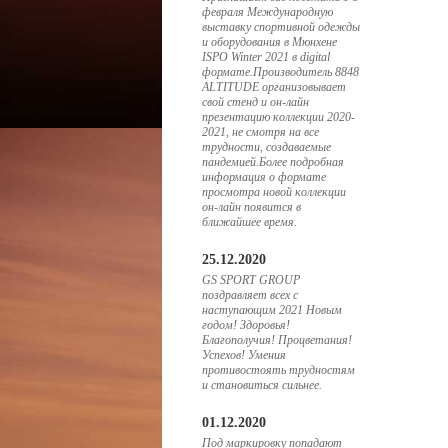
февраля Международную
выставку спортивной одежды
и оборудования в Мюнхене
ISPO Winter 2021 в digital
формате.Производитель 8848
ALTITUDE организовывает
свой стенд и он-лайн
презентацию коллекции 2020-
2021, не смотря на все
трудности, создаваемые
пандемией.Более подробная
информация о формате
просмотра новой коллекции
он-лайн появится в
ближайшее время.
25.12.2020
GS SPORT GROUP
поздравляет всех с
наступающим 2021 Новым
годом! Здоровья!
Благополучия! Процветания!
Успехов! Умения
противостоять трудностям
и становиться сильнее.
01.12.2020
Под маркировку попадают