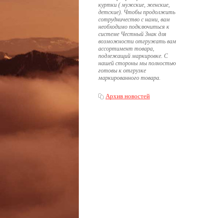
куртки ( мужские, женские,
детские). Чтобы продолжить
сотрудничество с нами, вам
необходимо подключиться к
системе Честный Знак для
возможности отгружать вам
ассортимент товара,
подлежащий маркировке. С
нашей стороны мы полностью
готовы к отгрузке
маркированного товара.
Архив новостей