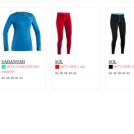
SAHANNAH
SOL
SOL
6674 «SAHANNAH»
6675 «SOL» red
6675 «SOL» 
turquoise
34 36 38 40 42
34 36 38 40 42
34 36 38 40 42