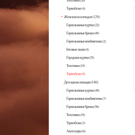
Толстовки
(26)
Термобелье
(4)
Женская коллекция
(129)
Горнолыжные куртки
(22)
Горнолыжные брюки
(49)
Горнолыжные комбинезоны
(2)
Беговые лыжи
(4)
Городские куртки
(25)
Толстовки
(19)
Термобелье
(8)
Детская коллекция
(140)
Горнолыжные куртки
(49)
Горнолыжные комбинезоны
(7)
Горнолыжные брюки
(56)
Толстовки
(19)
Термобелье
(3)
Аксессуары
(6)