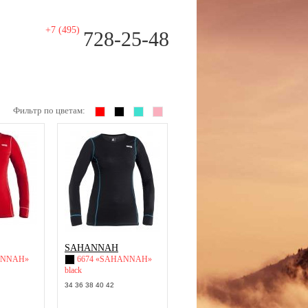
+7 (495)
728-25-48
Фильтр по цветам:
SAHANNAH
ANNAH»
6674 «SAHANNAH»
black
34 36 38 40 42