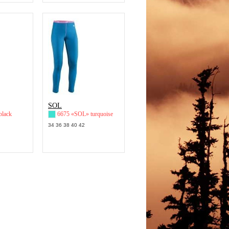
SOL
black
6675 «SOL» turquoise
34 36 38 40 42