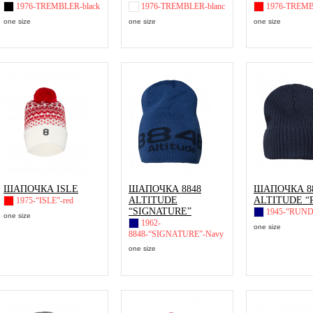
1976-TREMBLER-black
1976-TREMBLER-blanc
1976-TREMB
one size
one size
one size
ШАПОЧКА ISLE
ШАПОЧКА 8848
ШАПОЧКА 8
ALTITUDE
ALTITUDE “
1975-“ISLE”-red
“SIGNATURE”
1945-“RUND
one size
1962-
one size
8848-“SIGNATURE”-Navy
one size