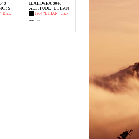
848
ШАПОЧКА 8848
MOSS”
ALTITUDE “ETHAN”
-Blanc
1964-“ETHAN”-black
one size