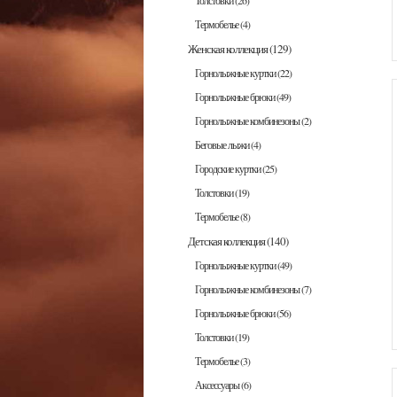
Толстовки
(26)
Термобелье
(4)
Женская коллекция
(129)
Горнолыжные куртки
(22)
Горнолыжные брюки
(49)
Горнолыжные комбинезоны
(2)
Беговые лыжи
(4)
Городские куртки
(25)
Толстовки
(19)
Термобелье
(8)
Детская коллекция
(140)
Горнолыжные куртки
(49)
Горнолыжные комбинезоны
(7)
Горнолыжные брюки
(56)
Толстовки
(19)
Термобелье
(3)
Аксессуары
(6)