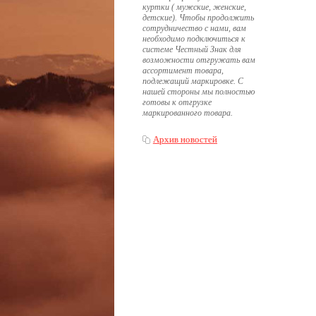
куртки ( мужские, женские,
детские). Чтобы продолжить
сотрудничество с нами, вам
необходимо подключиться к
системе Честный Знак для
возможности отгружать вам
ассортимент товара,
подлежащий маркировке. С
нашей стороны мы полностью
готовы к отгрузке
маркированного товара.
Архив новостей