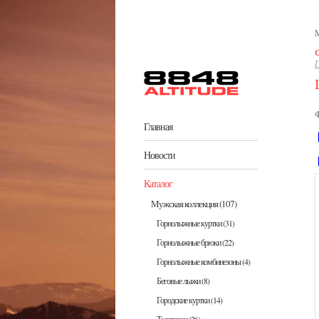
Перейти к основному содержанию
М
Г
Главная
Новости
Каталог
Мужская коллекция
(107)
Горнолыжные куртки
(31)
Горнолыжные брюки
(22)
Горнолыжные комбинезоны
(4)
Беговые лыжи
(8)
Городские куртки
(14)