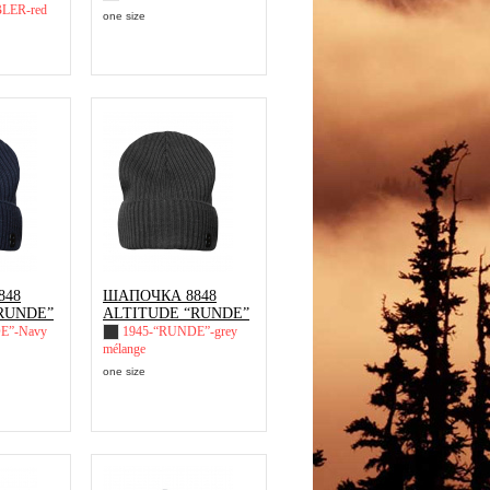
LER-red
one size
848
ШАПОЧКА 8848
RUNDE”
ALTITUDE “RUNDE”
E”-Navy
1945-“RUNDE”-grey
mélange
one size