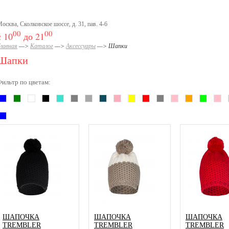
осква, Сколковское шоссе, д. 31, пав. 4-6
00
00
с 10
до 21
лавная
—>
Каталог
—>
Аксессуары
—> Шапки
Шапки
Фильтр по цветам:
melange
ШАПОЧКА
ШАПОЧКА
ШАПОЧКА
TREMBLER
TREMBLER
TREMBLER