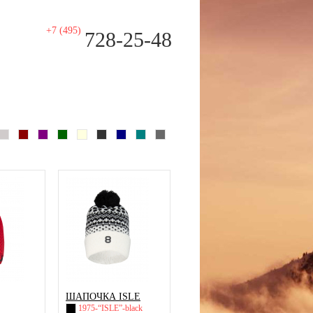
+7 (495)
728-25-48
red
green
grey
dive
ШАПОЧКА ISLE
1975-“ISLE”-black