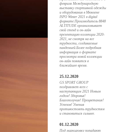
февраля Международную
выставку спортивной одежды
и оборудования в Мюнхене
ISPO Winter 2021 в digital
формате.Производитель 8848
ALTITUDE организовывает
свой стенд и он-лайн
презентацию коллекции 2020-
2021, не смотря на все
трудности, создаваемые
пандемией.Более подробная
информация о формате
просмотра новой коллекции
он-лайн появится в
ближайшее время.
25.12.2020
GS SPORT GROUP
поздравляет всех с
наступающим 2021 Новым
годом! Здоровья!
Благополучия! Процветания!
Успехов! Умения
противостоять трудностям
и становиться сильнее.
01.12.2020
Под маркировку попадают