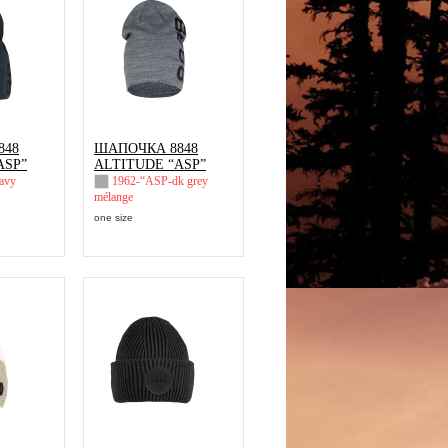
848
ШАПОЧКА 8848
ASP”
ALTITUDE “ASP”
avy
1962-“ASP-dk grey
mélange
one size