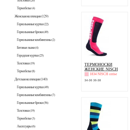
Толстовки
(26)
Термобелье
(4)
Женская коллекция
(129)
Горнолыжные куртки
(22)
Горнолыжные брюки
(49)
Горнолыжные комбинезоны
(2)
Беговые лыжи
(4)
Городские куртки
(25)
Толстовки
(19)
ТЕРМОНОСКИ
ЖЕНСКИЕ NISCH
Термобелье
(8)
1834 NISCH cerise
Детская коллекция
(140)
34-36 36-38
Горнолыжные куртки
(49)
Горнолыжные комбинезоны
(7)
Горнолыжные брюки
(56)
Толстовки
(19)
Термобелье
(3)
Аксессуары
(6)