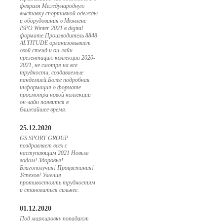
февраля Международную
выставку спортивной одежды
и оборудования в Мюнхене
ISPO Winter 2021 в digital
формате.Производитель 8848
ALTITUDE организовывает
свой стенд и он-лайн
презентацию коллекции 2020-
2021, не смотря на все
трудности, создаваемые
пандемией.Более подробная
информация о формате
просмотра новой коллекции
он-лайн появится в
ближайшее время.
25.12.2020
GS SPORT GROUP
поздравляет всех с
наступающим 2021 Новым
годом! Здоровья!
Благополучия! Процветания!
Успехов! Умения
противостоять трудностям
и становиться сильнее.
01.12.2020
Под маркировку попадают