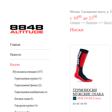
Перейти к основному содержанию
Москва, Сколковское шоссе, д. 31
00
00
с 10
до 21
Главная
—>
Каталог
—>
Аксес
Носки
Главная
Новости
Каталог
Мужская коллекция
(107)
Горнолыжные куртки
(31)
Горнолыжные брюки
(22)
ТЕРМОНОСКИ
Горнолыжные комбинезоны
(4)
МУЖСКИЕ OSAKA
Беговые лыжи
(8)
1836 OSAKA navy
42-43 43-45
Городские куртки
(14)