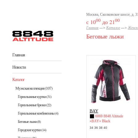
Перейти к основному содержанию
Москва, Сколковское шоссе, д. 31
00
00
с 10
до 21
Главная
—>
Каталог
—>
Женск
Беговые лыжи
Главная
Новости
Каталог
Мужская коллекция
(107)
Горнолыжные куртки
(31)
Горнолыжные брюки
(22)
BAY
Горнолыжные комбинезоны
(4)
6069 8848 Altitude
«BAY» Black
Беговые лыжи
(8)
34 36 38 40
Городские куртки
(14)