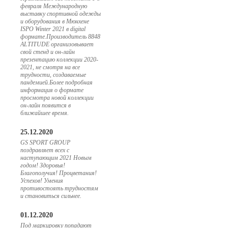
февраля Международную
выставку спортивной одежды
и оборудования в Мюнхене
ISPO Winter 2021 в digital
формате.Производитель 8848
ALTITUDE организовывает
свой стенд и он-лайн
презентацию коллекции 2020-
2021, не смотря на все
трудности, создаваемые
пандемией.Более подробная
информация о формате
просмотра новой коллекции
он-лайн появится в
ближайшее время.
25.12.2020
GS SPORT GROUP
поздравляет всех с
наступающим 2021 Новым
годом! Здоровья!
Благополучия! Процветания!
Успехов! Умения
противостоять трудностям
и становиться сильнее.
01.12.2020
Под маркировку попадают