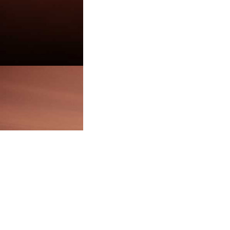
ACTION-ФОТО
Г
© 2012—2027, «
GS SPORT GROUP
»