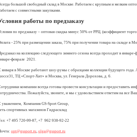
Всегда большой свободный склад в Москве. Работаем с крупным и мелким оптом
Работаем с совместными закупками.
Условия работы по предзаказу
Условия по предзаказу – оптовая скидка минус 50% от РРЦ. (коэффициент торг
Оплата - 25% при размещении заказа, 75% при получении товара на складе в Мо
Предзаказ на коллекцию следующего зимнего сезона всегда проходит в январе-ф
январе-феврале 2021.
С января в Москве работают шоу-румы с образцами коллекции будущего года. 
оссе31, ТЦ «Спорт-Хит» и Москва, ул. Генерала Дорохова, д. 6.
Сотрудники компании всегда готовы провести консультации и предоставить 
сотрудничества. Пожалуйста, звоните, и мы с удовольствием ответим на все В
С уважением, Компания GS-Sport Group,
сеть спортивных магазинов Гидрасклад
Тел: +7 495 720-99-87, +7 962 938-92-22
Почта:
opt@gssport.ru
,
olga@gssport.ru