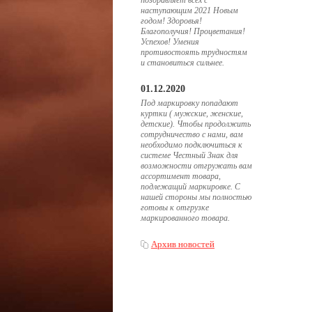
поздравляет всех с
наступающим 2021 Новым
годом! Здоровья!
Благополучия! Процветания!
Успехов! Умения
противостоять трудностям
и становиться сильнее.
01.12.2020
Под маркировку попадают
куртки ( мужские, женские,
детские). Чтобы продолжить
сотрудничество с нами, вам
необходимо подключиться к
системе Честный Знак для
возможности отгружать вам
ассортимент товара,
подлежащий маркировке. С
нашей стороны мы полностью
готовы к отгрузке
маркированного товара.
Архив новостей