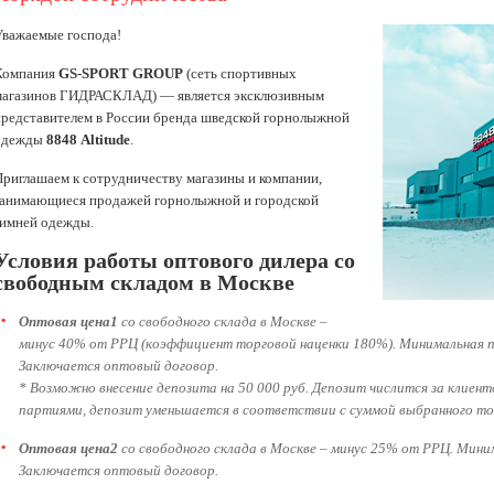
Уважаемые господа!
Компания
GS-SPORT GROUP
(сеть спортивных
магазинов ГИДРАСКЛАД) — является эксклюзивным
представителем в России бренда шведской горнолыжной
одежды
8848 Altitude
.
Приглашаем к сотрудничеству магазины и компании,
занимающиеся продажей горнолыжной и городской
зимней одежды.
Условия работы оптового дилера со
свободным складом в Москве
Оптовая цена1
со свободного склада в Москве –
минус 40% от РРЦ (коэффициент торговой наценки 180%). Минимальная п
Заключается оптовый договор.
* Возможно внесение депозита на 50 000 руб. Депозит числится за клие
партиями, депозит уменьшается в соответствии с суммой выбранного то
Оптовая цена2
со свободного склада в Москве – минус 25% от РРЦ. Мин
Заключается оптовый договор.