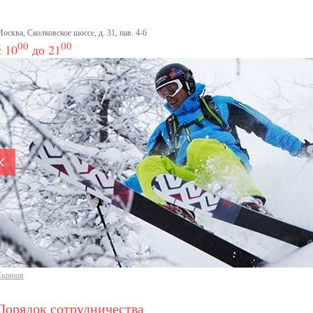
осква, Сколковское шоссе, д. 31, пав. 4-6
00
00
с 10
до 21
лавная
Порядок сотрудничества