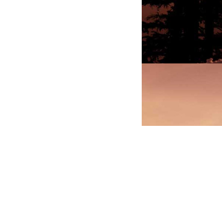
РИАЛЫ
ВИДЕО
Шоурум
Контакты
FB
OK
VK
пав. 4
Сайт разработан в студии
«
Завтрасайт
»