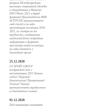
февраля Международную
выставку спортивной одежды
и оборудования в Мюнхене
ISPO Winter 2021 в digital
формате.Производитель 8848
ALTITUDE организовывает
свой стенд и он-лайн
презентацию коллекции 2020-
2021, не смотря на все
трудности, создаваемые
пандемией.Более подробная
информация о формате
просмотра новой коллекции
он-лайн появится в
ближайшее время.
25.12.2020
GS SPORT GROUP
поздравляет всех с
наступающим 2021 Новым
годом! Здоровья!
Благополучия! Процветания!
Успехов! Умения
противостоять трудностям
и становиться сильнее.
01.12.2020
Под маркировку попадают