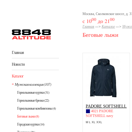
Перейти к основному содержанию
Москва, Сколковское шоссе, д. 31
00
00
с 10
до 21
Главная
—>
Каталог
—>
Мужск
Беговые лыжи
Главная
Новости
Каталог
Мужская коллекция
(107)
Горнолыжные куртки
(31)
Горнолыжные брюки
(22)
PADORE SOFTSHELL
Горнолыжные комбинезоны
(4)
4021 PADORE
SOFTSHELL navy
Беговые лыжи
(8)
M L XL XXL
Городские куртки
(14)