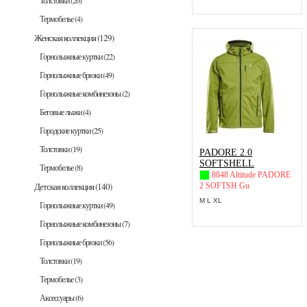
Толстовки
(26)
Термобелье
(4)
Женская коллекция
(129)
Горнолыжные куртки
(22)
Горнолыжные брюки
(49)
Горнолыжные комбинезоны
(2)
Беговые лыжи
(4)
Городские куртки
(25)
Толстовки
(19)
PADORE 2.0
SOFTSHELL
Термобелье
(8)
8848 Altitude PADORE
Детская коллекция
(140)
2 SOFTSH Gu
M L XL
Горнолыжные куртки
(49)
Горнолыжные комбинезоны
(7)
Горнолыжные брюки
(56)
Толстовки
(19)
Термобелье
(3)
Аксессуары
(6)