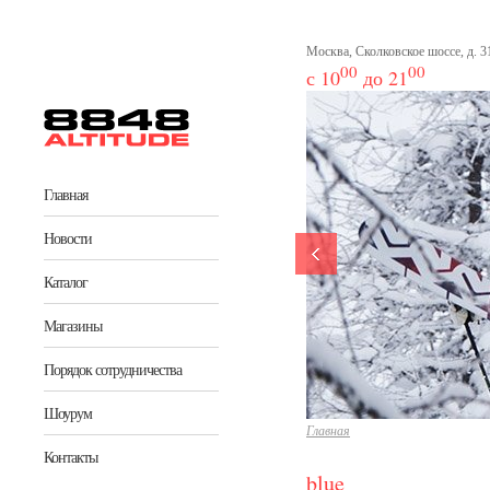
Перейти к основному содержанию
Москва, Сколковское шоссе, д. 31
00
00
с 10
до 21
Главная
Новости
Каталог
Магазины
Порядок сотрудничества
Шоурум
Главная
Контакты
blue