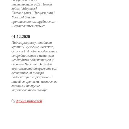
поздравляет всех с
наступающим 2021 Новым
годом! Здоровья!
Благополучия! Процветания!
Успехов! Умения
противостоять трудностям
и становиться сильнее.
01.12.2020
Под маркировку попадают
куртки ( мужские, женские,
детские). Чтобы продолжить
сотрудничество с нами, вам
необходимо подключиться к
системе Честный Знак для
возможности отгружать вам
ассортимент товара,
подлежащий маркировке. С
нашей стороны мы полностью
готовы к отгрузке
маркированного товара.
Архив новостей