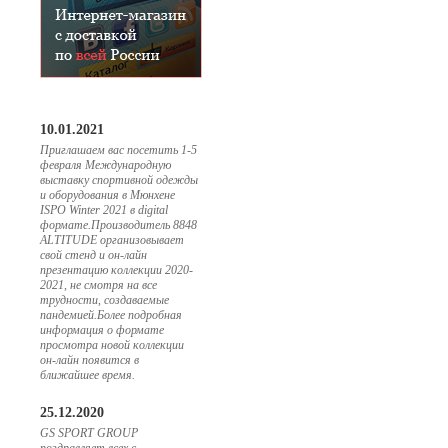
10.01.2021
Приглашаем вас посетить 1-5
февраля Международную
выставку спортивной одежды
и оборудования в Мюнхене
ISPO Winter 2021 в digital
формате.Производитель 8848
ALTITUDE организовывает
свой стенд и он-лайн
презентацию коллекции 2020-
2021, не смотря на все
трудности, создаваемые
пандемией.Более подробная
информация о формате
просмотра новой коллекции
он-лайн появится в
ближайшее время.
25.12.2020
GS SPORT GROUP