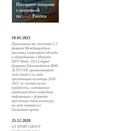
10.01.2021
Приглашаем вас посетить 1-5
февраля Международную
выставку спортивной одежды
и оборудования в Мюнхене
ISPO Winter 2021 в digital
формате.Производитель 8848
ALTITUDE организовывает
свой стенд и он-лайн
презентацию коллекции 2020-
2021, не смотря на все
трудности, создаваемые
пандемией.Более подробная
информация о формате
просмотра новой коллекции
он-лайн появится в
ближайшее время.
25.12.2020
GS SPORT GROUP