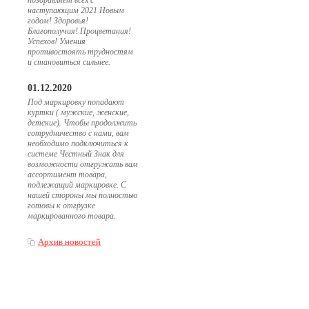
поздравляет всех с
наступающим 2021 Новым
годом! Здоровья!
Благополучия! Процветания!
Успехов! Умения
противостоять трудностям
и становиться сильнее.
01.12.2020
Под маркировку попадают
куртки ( мужские, женские,
детские). Чтобы продолжить
сотрудничество с нами, вам
необходимо подключиться к
системе Честный Знак для
возможности отгружать вам
ассортимент товара,
подлежащий маркировке. С
нашей стороны мы полностью
готовы к отгрузке
маркированного товара.
Архив новостей