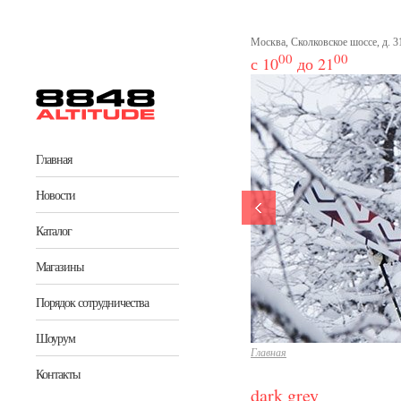
Перейти к основному содержанию
Москва, Сколковское шоссе, д. 31
00
00
с 10
до 21
Главная
Новости
Каталог
Магазины
Порядок сотрудничества
Шоурум
Главная
Контакты
dark grey