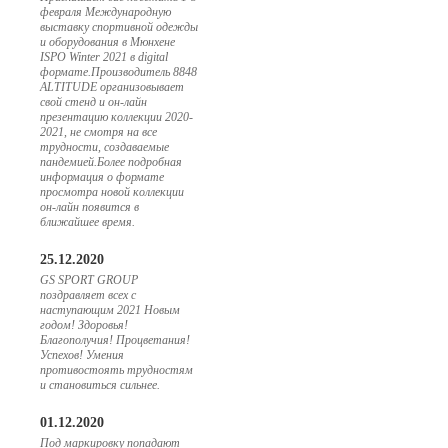
февраля Международную
выставку спортивной одежды
и оборудования в Мюнхене
ISPO Winter 2021 в digital
формате.Производитель 8848
ALTITUDE организовывает
свой стенд и он-лайн
презентацию коллекции 2020-
2021, не смотря на все
трудности, создаваемые
пандемией.Более подробная
информация о формате
просмотра новой коллекции
он-лайн появится в
ближайшее время.
25.12.2020
GS SPORT GROUP
поздравляет всех с
наступающим 2021 Новым
годом! Здоровья!
Благополучия! Процветания!
Успехов! Умения
противостоять трудностям
и становиться сильнее.
01.12.2020
Под маркировку попадают