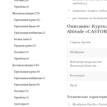
Толстовки
(26)
любители)
Термобелье
(4)
активного зимнего отды
Женская коллекция
(129)
рассчитана на температу
Горнолыжные куртки
(22)
Описание: Куртка
Горнолыжные брюки
(49)
Altitude «CASTO
Горнолыжные комбинезоны
(2)
Беговые лыжи
(4)
Страна бренда
Городские куртки
(25)
Толстовки
(19)
Мембрана
Термобелье
(8)
Водонепроницаемость/
Детская коллекция
(140)
Влаговыводимость
Горнолыжные куртки
(49)
Коллекция
Горнолыжные комбинезоны
(7)
Горнолыжные брюки
(56)
Крой
Толстовки
(19)
Технические характери
Термобелье
(3)
Аксессуары
(6)
Мембрана DurAtec Extre