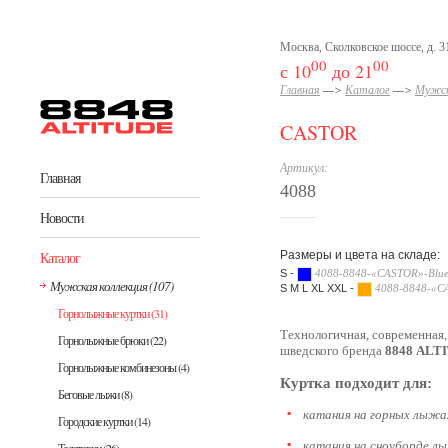
Перейти к основному содержанию
Москва, Сколковское шоссе, д. 31
00
00
с 10
до 21
Главная
—>
Каталог
—>
Мужск
CASTOR
Артикул:
Главная
4088
Новости
Каталог
Размеры и цвета на складе:
S -
4088-8848-«CASTOR»-Blu
Мужская коллекция
(107)
S M L XL XXL -
4088-8848-«C
Горнолыжные куртки
(31)
Технологичная, современная,
Горнолыжные брюки
(22)
шведского бренда
8848 ALT
Горнолыжные комбинезоны
(4)
Куртка подходит для:
Беговые лыжи
(8)
катания на горных лыжа
Городские куртки
(14)
катания на сноуборде л