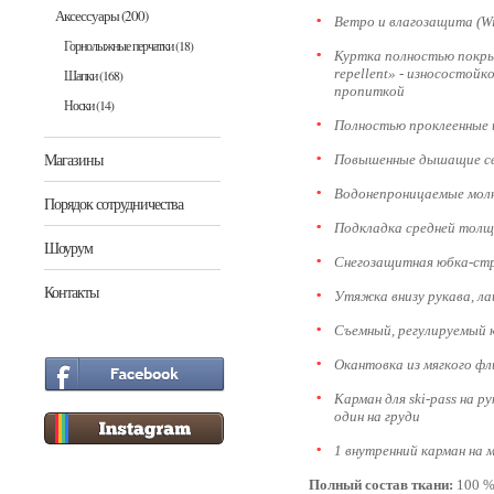
Аксессуары
(200)
Ветро и влагозащита (Wi
Горнолыжные перчатки
(18)
Куртка полностью покры
repellent» - износосто
Шапки
(168)
пропиткой
Носки
(14)
Полностью проклеенные
Магазины
Повышенные дышащие с
Водонепроницаемые мол
Порядок сотрудничества
Подкладка средней тол
Шоурум
Cнегозащитная юбка-ст
Контакты
Утяжка внизу рукава, 
Съемный, регулируемый 
Окантовка из мягкого ф
Карман для ski-pass на р
один на груди
1 внутренний карман на 
Полный состав ткани:
100 % 